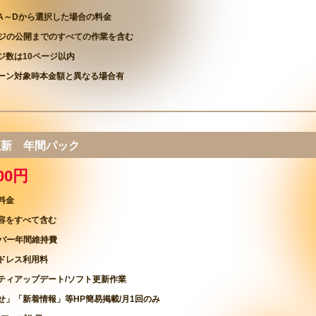
A～Dから選択した場合の料金
ージの公開までのすべての作業を含む
ジ数は10ページ以内
ーン対象時本金額と異なる場合有
/更新 年間パック
000円
料金
容をすべて含む
ーバー年間維持費
ドレス利用料
ティアップデート/ソフト更新作業
せ」「新着情報」等HP簡易掲載/月1回のみ