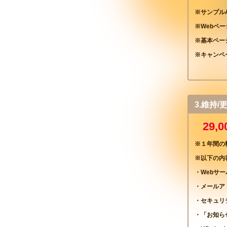
※サンプル
※Webペ
※基本ペー
※キャンペ
3.維持
29,
※１年間の
※以下の内
・Webサ
・メールア
・セキュリ
・「お知ら