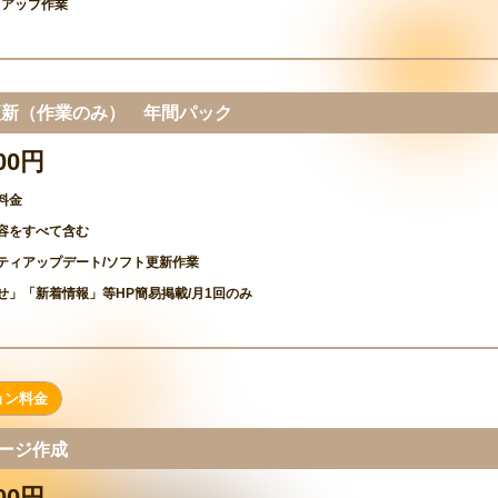
クアップ作業
/更新（作業のみ） 年間パック
000円
料金
容をすべて含む
ティアップデート/ソフト更新作業
せ」「新着情報」等HP簡易掲載/月1回のみ
ョン料金
ページ作成
000円