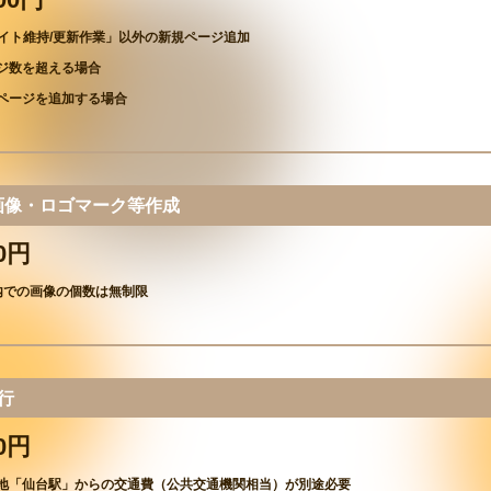
サイト維持/更新作業」以外の新規ページ追加
ジ数を超える場合
ページを追加する場合
用画像・ロゴマーク等作成
00円
内での画像の個数は無制限
代行
00円
地「仙台駅」からの交通費（公共交通機関相当）が別途必要