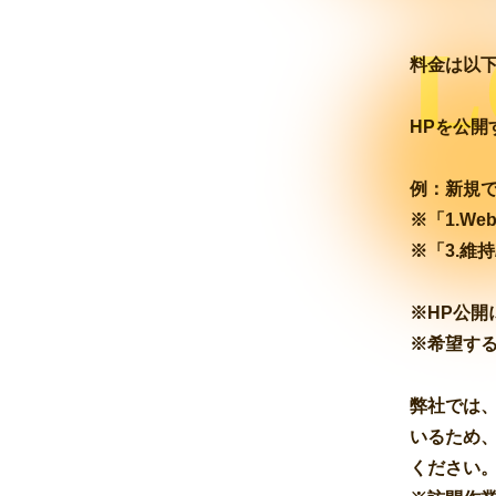
L
料金は以
HPを公開
例：新規で
※「1.W
※「3.維
※HP公開
※希望する
弊社では
いるため
ください