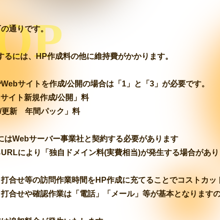
OP
下の通りです。
するには、HP作成料の他に維持費がかかります。
Webサイトを作成/公開の場合は「1」と「3」が必要です。
ebサイト新規作成/公開」料
持/更新 年間パック」料
にはWebサーバー事業社と契約する必要があります
URLにより「独自ドメイン料(実費相当)が発生する場合があり
、打合せ等の訪問作業時間をHP作成に充てることでコストカッ
、打合せや確認作業は「電話」「メール」等が基本となります
。