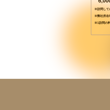
6,0
※訪問して
※弊社所在
※1訪問の