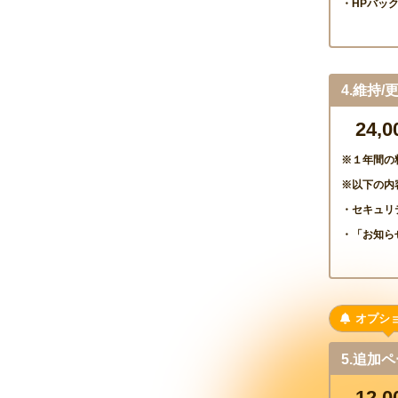
・HPバッ
4.維持
24,
※１年間の
※以下の内
・セキュリ
・「お知ら
オプシ
5.追加
12
,