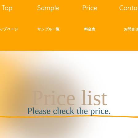
Top
Sample
Price
Conta
ップページ
サンプル一覧
料金表
お問合
Price list
Please check the price.