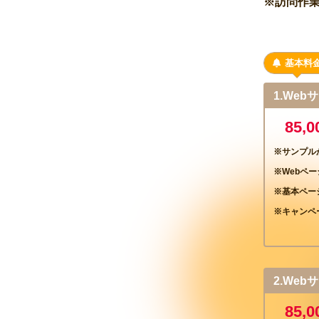
※訪問作
基本料
1.Web
85,
※サンプル
※Webペ
※基本ペー
※キャンペ
2.We
85,