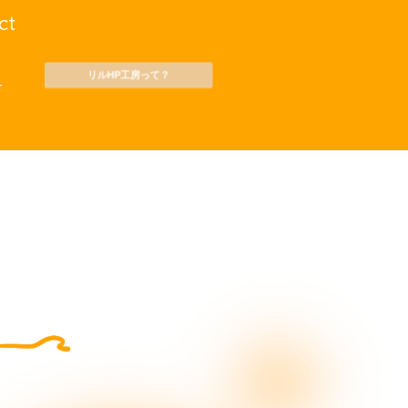
ct
リルHP工房って？
サイトマップ
せ