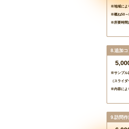
※地域によ
※概ね50～
※所要時間
8.追加
5,0
※サンプル
（スライダ
※内容によ
9.訪問