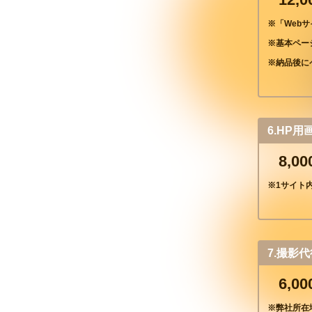
※「Web
※基本ペー
※納品後に
6.HP
8,0
※1サイト
7.撮影
6,0
※弊社所在