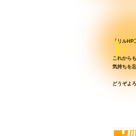
F
「リルHP
これから
気持ちを
どうぞよ