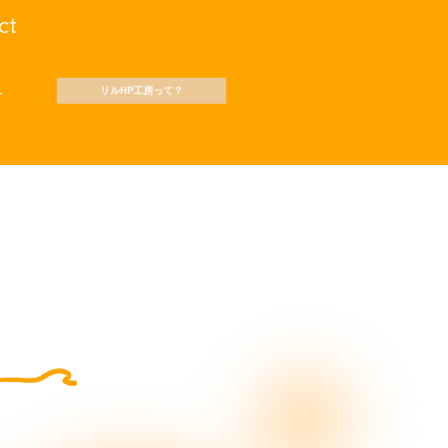
サイトマップ
ct
リルHP工房って？
せ