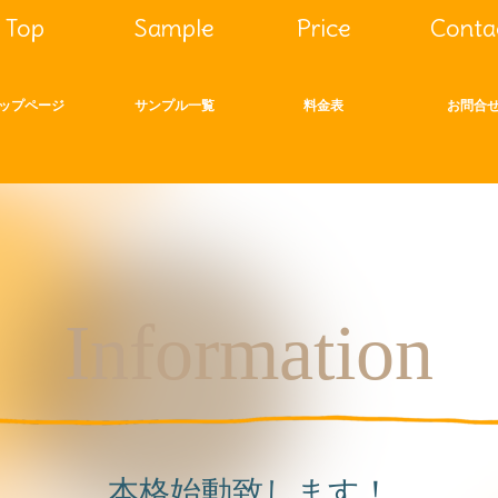
Top
Sample
Price
Conta
ップページ
サンプル一覧
料金表
お問合
Information
本格始動致します！